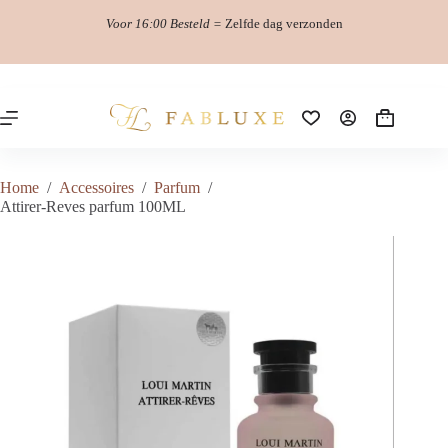
Ga
Voor 16:00 Besteld =
Zelfde dag verzonden
naar
de
inhoud
Winkelwag
Home
/
Accessoires
/
Parfum
/
Attirer-Reves parfum 100ML