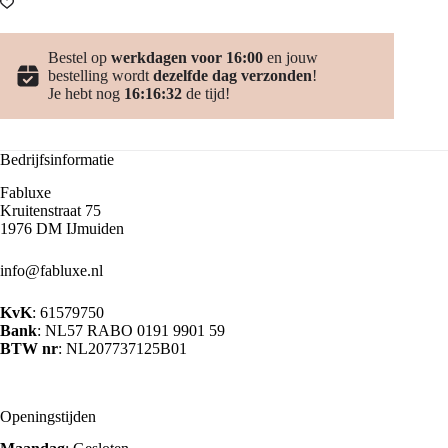
Bestel op
werkdagen voor 16:00
en jouw
bestelling wordt
dezelfde dag verzonden
!
Je hebt nog
16:16:32
de tijd!
Bedrijfsinformatie
Fabluxe
Kruitenstraat 75
1976 DM IJmuiden
info@fabluxe.nl
KvK
: 61579750
Bank
: NL57 RABO 0191 9901 59
BTW nr
: NL207737125B01
Openingstijden