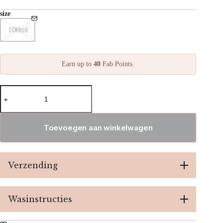
size
100ml
Earn up to
40
Fab Points.
Attirer-
Reves
parfum
100ML
aantal
Toevoegen aan winkelwagen
Verzending
Wasinstructies