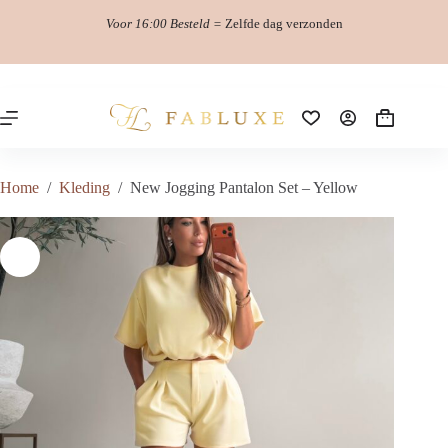
Ga
Voor 16:00 Besteld =
Zelfde dag verzonden
naar
de
inhoud
Winkelwag
Home
/
Kleding
/
New Jogging Pantalon Set – Yellow