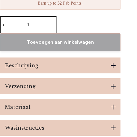
Earn up to
32
Fab Points.
New
Jogging
Pantalon
Set
-
Toevoegen aan winkelwagen
Yellow
aantal
Beschrijving
Verzending
Materiaal
Wasinstructies