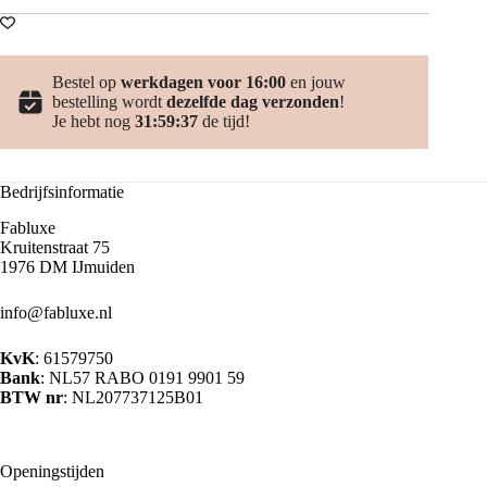
Bestel op
werkdagen voor 16:00
en jouw
bestelling wordt
dezelfde dag verzonden
!
Je hebt nog
31:59:36
de tijd!
Bedrijfsinformatie
Fabluxe
Kruitenstraat 75
1976 DM IJmuiden
info@fabluxe.nl
KvK
: 61579750
Bank
: NL57 RABO 0191 9901 59
BTW nr
: NL207737125B01
Openingstijden