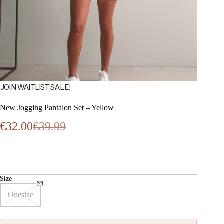
JOIN WAITLIST
SALE!
New Jogging Pantalon Set – Yellow
€
32.00
€
39.99
Oorspronkelijke
Huidige
prijs
prijs
was:
is:
€39.99.
€32.00.
Size
Onesize