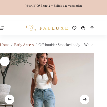
Ga
Voor 16:00 Besteld =
Zelfde dag verzonden
naar
de
inhoud
Winkelwag
Home
/
Early Access
/
Offshoulder Smocked body – White