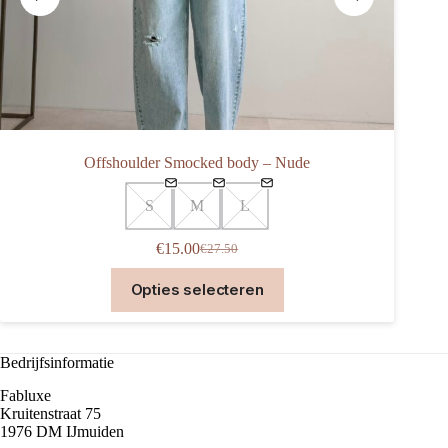
Offshoulder Smocked body – Nude
S
M
L
€
15.00
€
27.50
Oorspronkelijke
Huidige
prijs
prijs
Dit
Opties selecteren
was:
is:
product
€27.50.
€15.00.
heeft
meerdere
variaties.
Bedrijfsinformatie
Deze
optie
Fabluxe
kan
Kruitenstraat 75
gekozen
1976 DM IJmuiden
worden