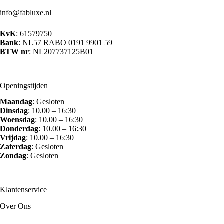
op
info@fabluxe.nl
de
productpagina
KvK
: 61579750
Bank
: NL57 RABO 0191 9901 59
BTW nr
: NL207737125B01
Openingstijden
Maandag
: Gesloten
Dinsdag
: 10.00 – 16:30
Woensdag
: 10.00 – 16:30
Donderdag
: 10.00 – 16:30
Vrijdag
: 10.00 – 16:30
Zaterdag
: Gesloten
Zondag
: Gesloten
Klantenservice
Over Ons