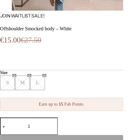
JOIN WAITLIST
SALE!
Offshoulder Smocked body – White
€
15.00
€
27.50
Oorspronkelijke
Huidige
prijs
prijs
was:
is:
€27.50.
€15.00.
Size
S
M
L
Earn up to
15
Fab Points.
Offshoulder
Smocked
body
-