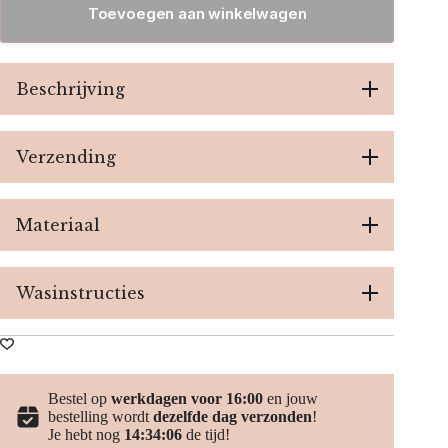
White
Toevoegen aan winkelwagen
aantal
Beschrijving
Verzending
Materiaal
Wasinstructies
Bestel op
werkdagen voor 16:00
en jouw
bestelling wordt
dezelfde dag verzonden
!
Je hebt nog
14:34:06
de tijd!