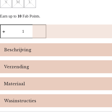
S
M
L
Earn up to
10
Fab Points.
Skins
T-
shirt
body
-
Black
Beschrijving
aantal
Verzending
Materiaal
Wasinstructies