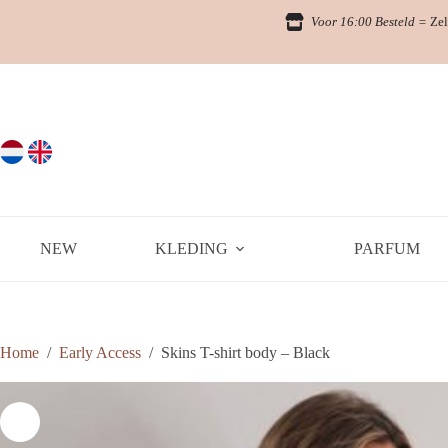
Ga
Voor 16:00 Besteld =
Zel
naar
de
inhoud
NEW
KLEDING
PARFUM
Home
/
Early Access
/
Skins T-shirt body – Black