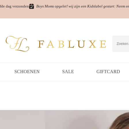
fde dag verzonden
Boys Moms opgelet! wij zijn een Kidslabel gestart: Neem e
SCHOENEN
SALE
GIFTCARD