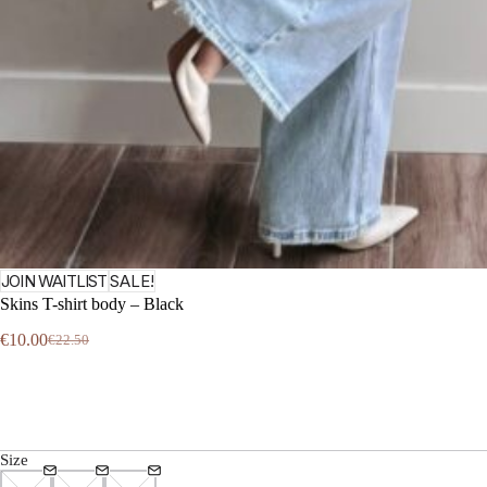
JOIN WAITLIST
SALE!
Skins T-shirt body – Black
€
10.00
€
22.50
Oorspronkelijke
Huidige
prijs
prijs
was:
is:
€22.50.
€10.00.
Size