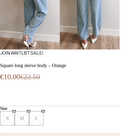
JOIN WAITLIST
SALE!
Square long sleeve body – Orange
€
10.00
€
22.50
Oorspronkelijke
Huidige
prijs
prijs
was:
is:
€22.50.
€10.00.
Size
S
M
L