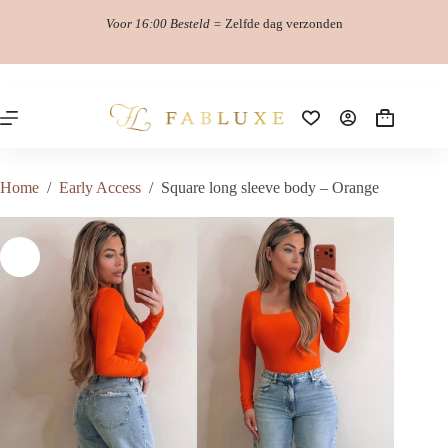
Ga
Voor 16:00 Besteld =
Zelfde dag verzonden
naar
de
inhoud
Winkelwag
Home
/
Early Access
/
Square long sleeve body – Orange