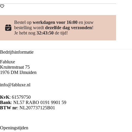
Bestel op
werkdagen voor 16:00
en jouw
bestelling wordt
dezelfde dag verzonden
!
Je hebt nog
32:43:49
de tijd!
Bedrijfsinformatie
Fabluxe
Kruitenstraat 75
1976 DM IJmuiden
info@fabluxe.nl
KvK
: 61579750
Bank
: NL57 RABO 0191 9901 59
BTW nr
: NL207737125B01
Openingstijden