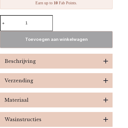
Earn up to
10
Fab Points.
Square
long
sleeve
body
-
Toevoegen aan winkelwagen
Orange
aantal
Beschrijving
Verzending
Materiaal
Wasinstructies