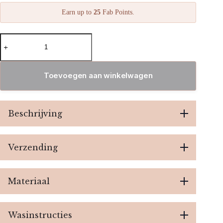
Earn up to
25
Fab Points.
Diamond
H
Jogging
Set
-
Toevoegen aan winkelwagen
Pink
aantal
Beschrijving
Verzending
Materiaal
Wasinstructies