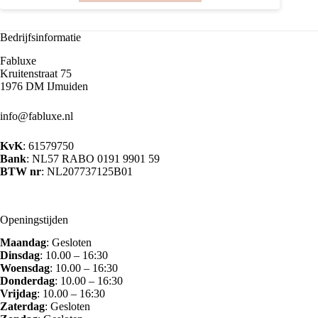
€37.50.
€25.00.
heeft
meerdere
variaties.
Bedrijfsinformatie
Deze
optie
Fabluxe
kan
Kruitenstraat 75
gekozen
1976 DM IJmuiden
worden
op
info@fabluxe.nl
de
productpagina
KvK
: 61579750
Bank
: NL57 RABO 0191 9901 59
BTW nr
: NL207737125B01
Openingstijden
Maandag
: Gesloten
Dinsdag
: 10.00 – 16:30
Woensdag
: 10.00 – 16:30
Donderdag
: 10.00 – 16:30
Vrijdag
: 10.00 – 16:30
Zaterdag
: Gesloten