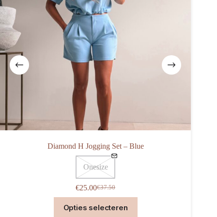
Diamond H Jogging Set – Blue
Onesize
€
25.00
€
37.50
Oorspronkelijke
Huidige
prijs
prijs
Dit
Opties selecteren
was:
is:
product