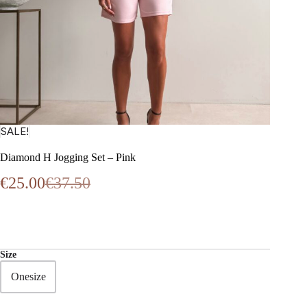
SALE!
Diamond H Jogging Set – Pink
€
25.00
€
37.50
Oorspronkelijke
Huidige
prijs
prijs
was:
is:
€37.50.
€25.00.
Size
Onesize