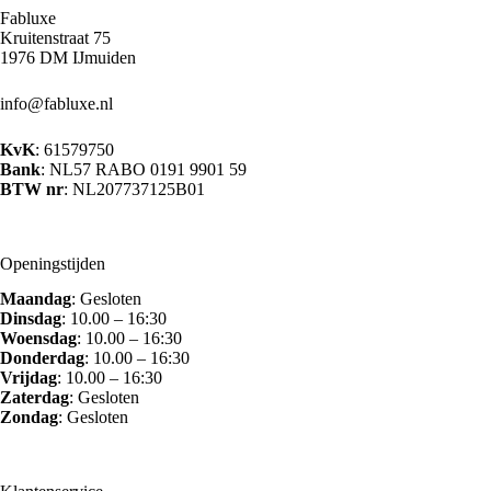
optie
Fabluxe
kan
Kruitenstraat 75
gekozen
1976 DM IJmuiden
worden
op
info@fabluxe.nl
de
productpagina
KvK
: 61579750
Bank
: NL57 RABO 0191 9901 59
BTW nr
: NL207737125B01
Openingstijden
Maandag
: Gesloten
Dinsdag
: 10.00 – 16:30
Woensdag
: 10.00 – 16:30
Donderdag
: 10.00 – 16:30
Vrijdag
: 10.00 – 16:30
Zaterdag
: Gesloten
Zondag
: Gesloten