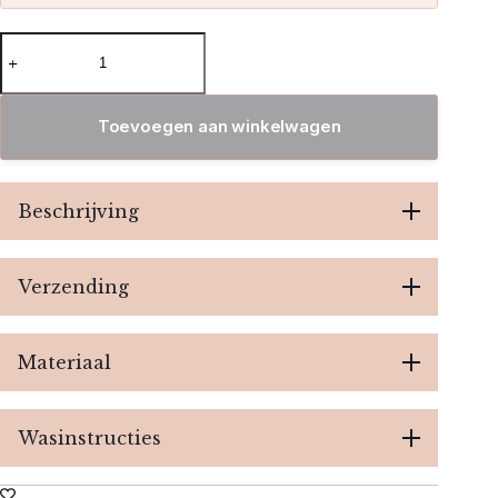
Jazz
Crop
top
-
Beige
Toevoegen aan winkelwagen
aantal
Beschrijving
Verzending
Materiaal
Wasinstructies