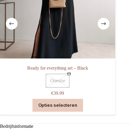
Ready for everything set – Black
Onesize
€
39.99
Dit
Opties selecteren
product
heeft
meerdere
variaties.
Bedrijfsinformatie
Deze