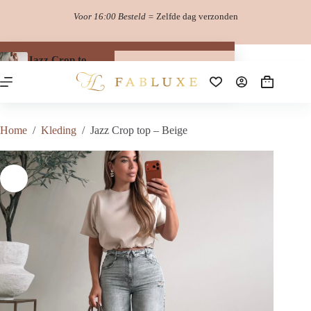
Ga
Voor 16:00 Besteld =
Zelfde dag verzonden
naar
de
inhoud
Jazz Crop top – Beige
Opties selecteren
Dit
€
19.99
product
Winkelwag
heeft
meerdere
variaties.
Home
/
Kleding
/
Jazz Crop top – Beige
Deze
optie
kan
gekozen
worden
op
de
productpagina