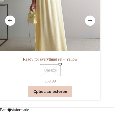
Ready for everything set – Yellow
Onesize
€
39.99
Dit
Opties selecteren
product
heeft
meerdere
variaties.
Bedrijfsinformatie
Deze