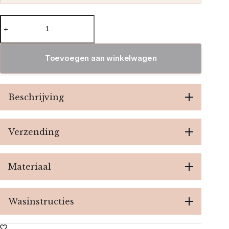
Jazz
Crop
top
-
White
Toevoegen aan winkelwagen
aantal
Beschrijving
Verzending
Materiaal
Wasinstructies