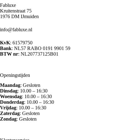
optie
Fabluxe
kan
Kruitenstraat 75
gekozen
1976 DM IJmuiden
worden
op
info@fabluxe.nl
de
productpagina
KvK
: 61579750
Bank
: NL57 RABO 0191 9901 59
BTW nr
: NL207737125B01
Openingstijden
Maandag
: Gesloten
Dinsdag
: 10.00 – 16:30
Woensdag
: 10.00 – 16:30
Donderdag
: 10.00 – 16:30
Vrijdag
: 10.00 – 16:30
Zaterdag
: Gesloten
Zondag
: Gesloten