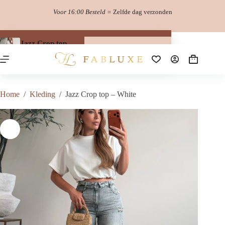
Ga
Voor 16:00 Besteld =
Zelfde dag verzonden
naar
de
inhoud
Jazz Crop top – White
Opties selecteren
Dit
€
19.99
product
Winkelwag
heeft
meerdere
variaties.
Home
/
Kleding
/
Jazz Crop top – White
Deze
optie
kan
gekozen
worden
op
de
productpagina