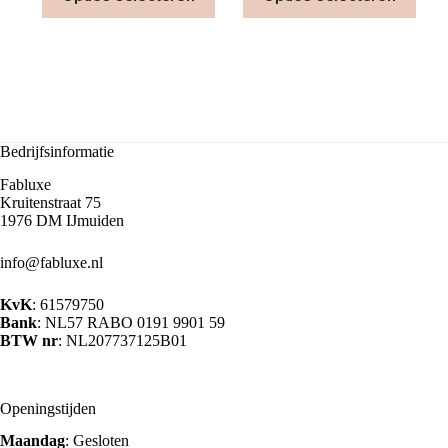
€79.99.
€55.00.
heeft
heeft
meerdere
meer
variaties.
varia
Deze
Deze
optie
optie
kan
kan
gekozen
geko
worden
word
Bedrijfsinformatie
op
op
de
de
Fabluxe
productpagina
prod
Kruitenstraat 75
1976 DM IJmuiden
info@fabluxe.nl
KvK
: 61579750
Bank
: NL57 RABO 0191 9901 59
BTW nr
: NL207737125B01
Openingstijden
Maandag
: Gesloten