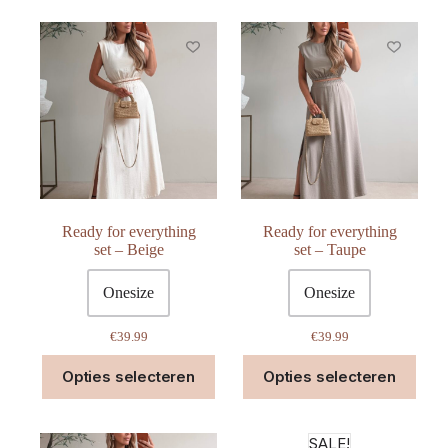
Ready for everything
Ready for everything
set – Beige
set – Taupe
Onesize
Onesize
€
39.99
€
39.99
Dit
Dit
Opties selecteren
Opties selecteren
product
prod
heeft
heeft
meerdere
meer
variaties.
varia
SALE!