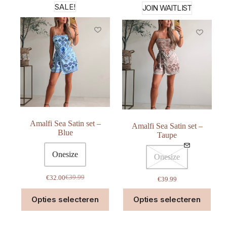
variaties.
varia
SALE!
JOIN WAITLIST
Deze
Deze
optie
optie
kan
kan
gekozen
geko
worden
word
op
op
de
de
productpagina
prod
Amalfi Sea Satin set –
Amalfi Sea Satin set –
Blue
Taupe
Onesize
Onesize
€
39.99
€
32.00
€
39.99
Oorspronkelijke
Huidige
prijs
prijs
Dit
Dit
Opties selecteren
Opties selecteren
was:
is:
product
prod
€39.99.
€32.00.
heeft
heeft
meerdere
meer