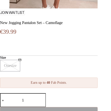
JOIN WAITLIST
New Jogging Pantalon Set – Camoflage
€
39.99
Size
Onesize
Earn up to
40
Fab Points.
New
Jogging
Pantalon
Set