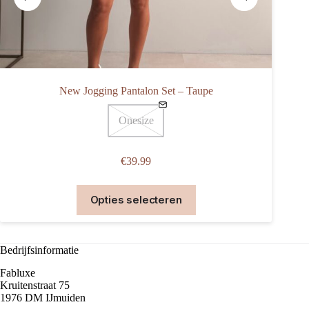
New Jogging Pantalon Set – Taupe
Onesize
€
39.99
Dit
Opties selecteren
product
heeft
meerdere
variaties.
Bedrijfsinformatie
Deze
optie
Fabluxe
kan
Kruitenstraat 75
gekozen
1976 DM IJmuiden
worden