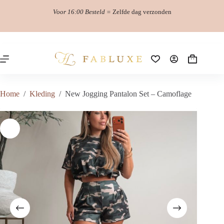
Ga
Voor 16:00 Besteld =
Zelfde dag verzonden
naar
de
inhoud
Winkelwag
Home
/
Kleding
/
New Jogging Pantalon Set – Camoflage