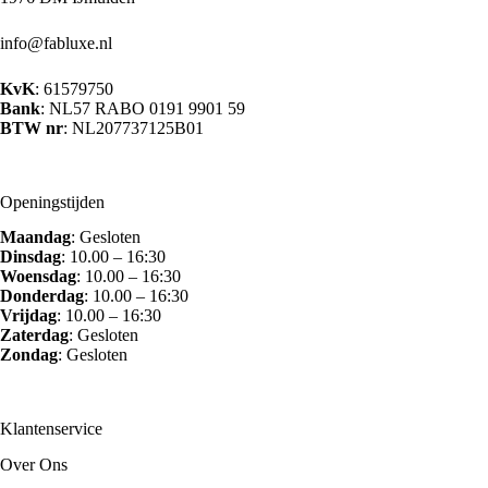
worden
op
info@fabluxe.nl
de
productpagina
KvK
: 61579750
Bank
: NL57 RABO 0191 9901 59
BTW nr
: NL207737125B01
Openingstijden
Maandag
: Gesloten
Dinsdag
: 10.00 – 16:30
Woensdag
: 10.00 – 16:30
Donderdag
: 10.00 – 16:30
Vrijdag
: 10.00 – 16:30
Zaterdag
: Gesloten
Zondag
: Gesloten
Klantenservice
Over Ons