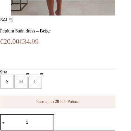
SALE!
Peplum Satin dress – Beige
€
20.00
€
34.99
Oorspronkelijke
Huidige
prijs
prijs
was:
is:
€34.99.
€20.00.
Size
S
M
L
Earn up to
20
Fab Points.
Peplum
Satin
dress