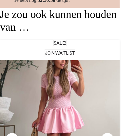
Je hebt nog
32:50:58
de tijd!
Je zou ook kunnen houden
van …
SALE!
JOIN WAITLIST