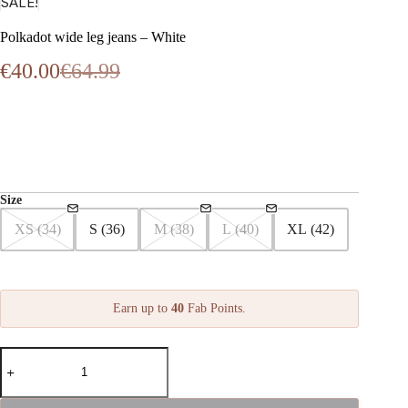
SALE!
Polkadot wide leg jeans – White
€
40.00
€
64.99
Oorspronkelijke
Huidige
prijs
prijs
was:
is:
€64.99.
€40.00.
Size
XS (34)
S (36)
M (38)
L (40)
XL (42)
Earn up to
40
Fab Points.
Polkadot
wide
leg
jeans