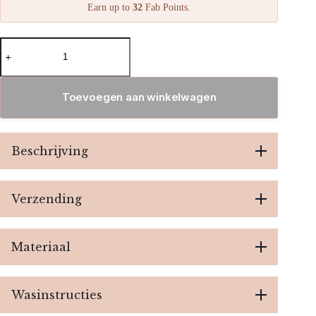
Earn up to
32
Fab Points.
Sammy
Summer
dress
-
Navy
Toevoegen aan winkelwagen
aantal
Beschrijving
Verzending
Materiaal
Wasinstructies