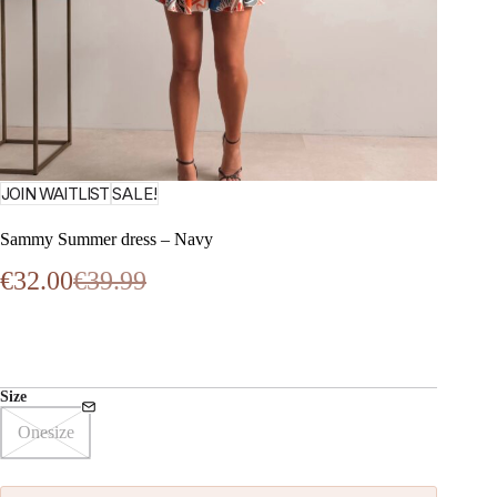
JOIN WAITLIST
SALE!
Sammy Summer dress – Navy
€
32.00
€
39.99
Oorspronkelijke
Huidige
prijs
prijs
was:
is:
€39.99.
€32.00.
Size
Onesize