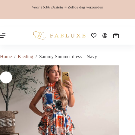
Ga
Voor 16:00 Besteld =
Zelfde dag verzonden
naar
de
inhoud
Winkelwag
Home
/
Kleding
/
Sammy Summer dress – Navy