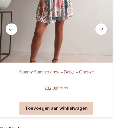
Sammy Summer dress – Beige – Onesize
€
32.00
€
39.99
Oorspronkelijke
Huidige
prijs
prijs
was:
is:
€39.99.
€32.00.
Toevoegen aan winkelwagen