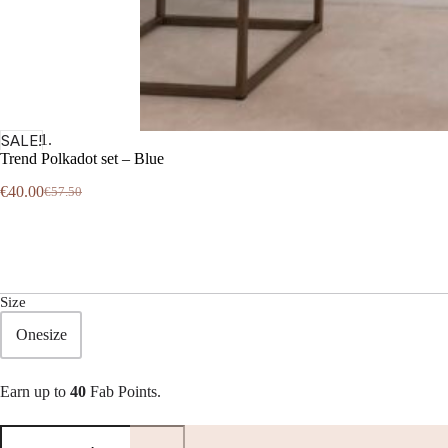
SALE!
Trend Polkadot set – Blue
€
40.00
€
57.50
Oorspronkelijke
Huidige
prijs
prijs
was:
is:
€57.50.
€40.00.
Size
Onesize
Earn up to
40
Fab Points.
Trend