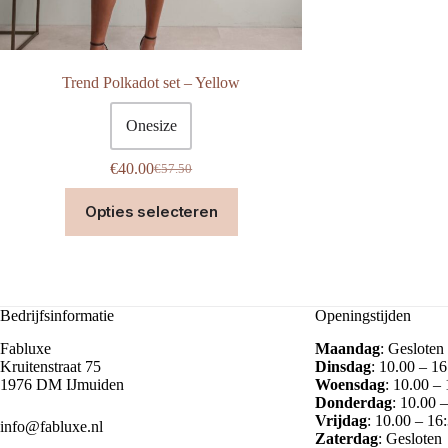
Trend Polkadot set – Yellow
Onesize
€
40.00
€
57.50
Oorspronkelijke
Huidige
prijs
prijs
Dit
Opties selecteren
was:
is:
product
€57.50.
€40.00.
heeft
meerdere
variaties.
Deze
optie
Bedrijfsinformatie
Openingstijden
kan
gekozen
Fabluxe
Maandag
: Gesloten
worden
Kruitenstraat 75
Dinsdag
: 10.00 – 16
op
1976 DM IJmuiden
Woensdag
: 10.00 –
de
Donderdag
: 10.00 
productpagina
Vrijdag
: 10.00 – 16
info@fabluxe.nl
Zaterdag
: Gesloten