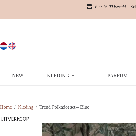
Ga
Voor 16:00 Besteld =
Zel
naar
de
inhoud
NEW
KLEDING
PARFUM
Home
/
Kleding
/
Trend Polkadot set – Blue
UITVERKOOP