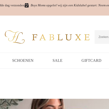
fde dag verzonden
Boys Moms opgelet! wij zijn een Kidslabel gestart: Neem e
SCHOENEN
SALE
GIFTCARD