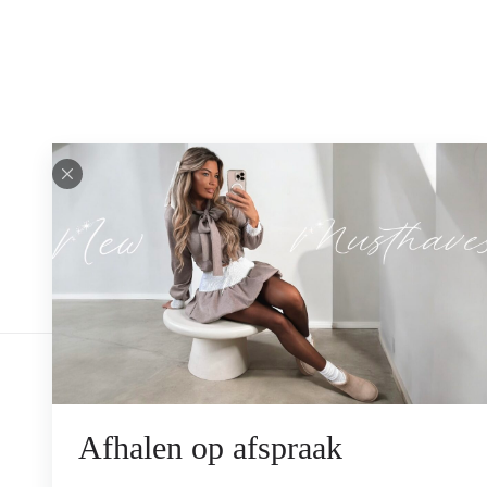
Veilig betalen
Je kan bij ons veilig betalen met o.a.
iDeal, Paypal. In de showroom is het ook
mogelijk om te pinnen.
Afhalen op afspraak