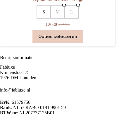
S
M
L
€
20.00
€
34.99
Oorspronkelijke
Huidige
prijs
prijs
Dit
Opties selecteren
was:
is:
product
€34.99.
€20.00.
heeft
meerdere
variaties.
Bedrijfsinformatie
Deze
optie
Fabluxe
kan
Kruitenstraat 75
gekozen
1976 DM IJmuiden
worden
op
info@fabluxe.nl
de
productpagina
KvK
: 61579750
Bank
: NL57 RABO 0191 9901 59
BTW nr
: NL207737125B01