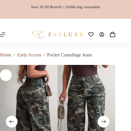
Ga
Voor 16:00 Besteld =
Zelfde dag verzonden
naar
de
inhoud
Winkelwag
Home
/
Early Access
/
Pocket Camoflage Jeans