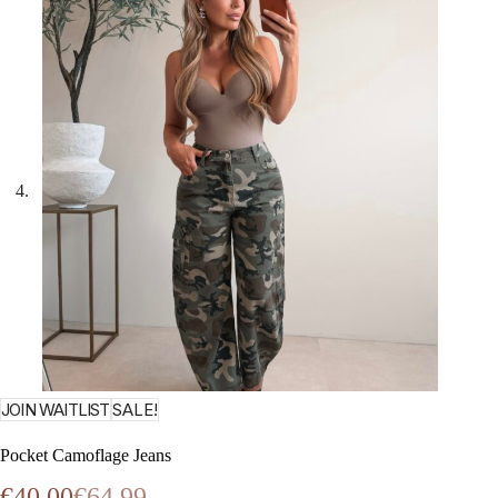
JOIN WAITLIST
SALE!
Pocket Camoflage Jeans
€
40.00
€
64.99