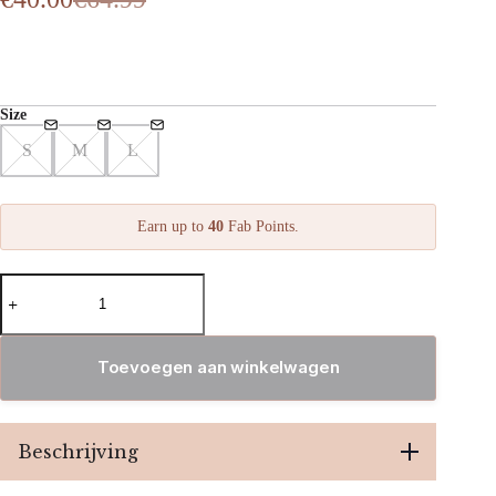
Oorspronkelijke
Huidige
prijs
prijs
was:
is:
€64.99.
€40.00.
Size
S
M
L
Earn up to
40
Fab Points.
Pocket
Camoflage
Jeans
aantal
Toevoegen aan winkelwagen
Beschrijving